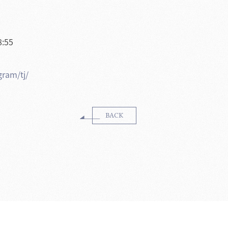
:55
。
gram/tj/
BACK