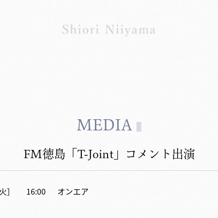
MEDIA
FM徳島「T-Joint」コメント出演
4［火］
16:00
オンエア