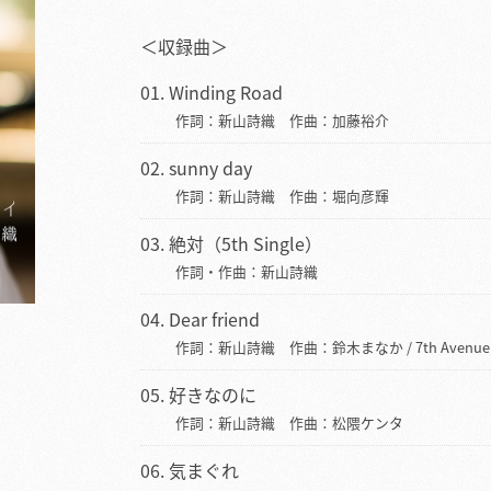
＜収録曲＞
Winding Road
作詞：新山詩織 作曲：加藤裕介
sunny day
作詞：新山詩織 作曲：堀向彦輝
絶対（5th Single）
作詞・作曲：新山詩織
Dear friend
作詞：新山詩織 作曲：鈴木まなか / 7th Avenue
好きなのに
作詞：新山詩織 作曲：松隈ケンタ
気まぐれ