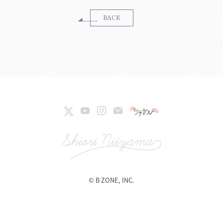
BACK
© B ZONE, INC.